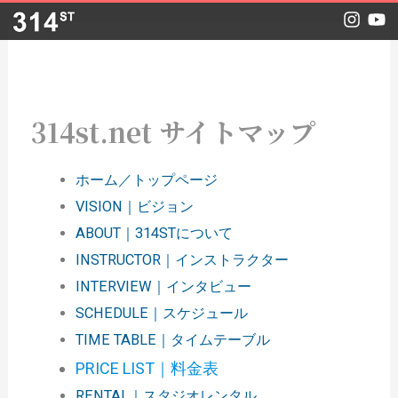
内
I
Y
n
o
容
s
u
を
t
t
a
u
ス
g
b
キ
r
e
314st.net サイトマップ
a
ッ
m
プ
ホーム／トップページ
VISION｜ビジョン
ABOUT｜314STについて
INSTRUCTOR｜インストラクター
INTERVIEW｜インタビュー
SCHEDULE｜スケジュール
TIME TABLE｜タイムテーブル
PRICE LIST｜料金表
RENTAL｜スタジオレンタル